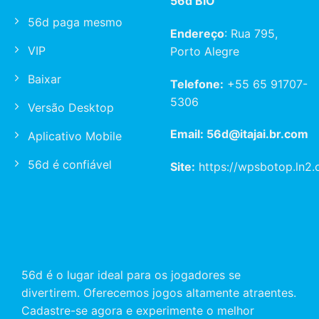
56d BIO
56d paga mesmo
Endereço
: Rua 795,
VIP
Porto Alegre
Baixar
Telefone:
+55 65 91707-
5306
Versão Desktop
Email:
56d@itajai.br.com
Aplicativo Mobile
56d é confiável
Site:
https://wpsbotop.ln2.
56d é o lugar ideal para os jogadores se
divertirem. Oferecemos jogos altamente atraentes.
Cadastre-se agora e experimente o melhor