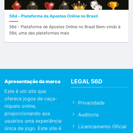
56d – Plataforma de Apostas Online no Brasil
56d – Plataforma de Apostas Online no Brasil Bem-vindo à
56d, uma das plataformas mais
LEGAL 56D
Apresentação da marca
Este é um site que
oferece jogos de caça-
Privacidade
níqueis online,
proporcionando aos
Auditoria
usuários uma experiência
Licenciamento Oficial
única de jogo. Este site é