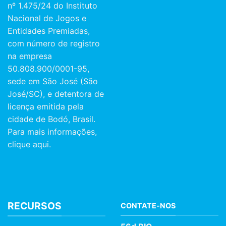
nº 1.475/24 do Instituto
Nacional de Jogos e
Entidades Premiadas,
com número de registro
na empresa
50.808.900/0001-95,
sede em São José (São
José/SC), e detentora de
licença emitida pela
cidade de Bodó, Brasil.
Para mais informações,
clique aqui.
RECURSOS
CONTATE-NOS