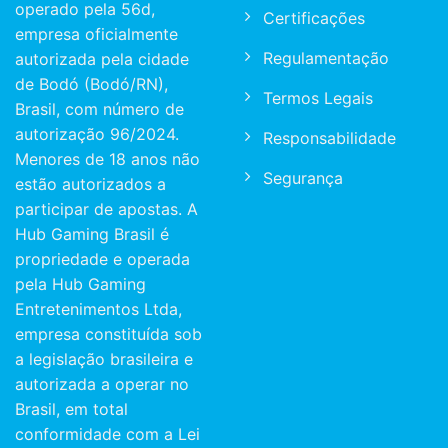
operado pela 56d,
Certificações
empresa oficialmente
Regulamentação
autorizada pela cidade
de Bodó (Bodó/RN),
Termos Legais
Brasil, com número de
autorização 96/2024.
Responsabilidade
Menores de 18 anos não
Segurança
estão autorizados a
participar de apostas. A
Hub Gaming Brasil é
propriedade e operada
pela Hub Gaming
Entretenimentos Ltda,
empresa constituída sob
a legislação brasileira e
autorizada a operar no
Brasil, em total
conformidade com a Lei