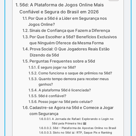
56d: A Plataforma de Jogos Online Mais
Confiável e Segura do Brasil em 2026
Por Que a 56d é a Líder em Segurança nos
Jogos Online?
Sinais de Confiança que Fazem a Diferença
Por Que Escolher a 56d? Benefícios Exclusivos
que Ninguém Oferece da Mesma Forma
Prova Social: O Que Jogadores Reais Estão
Dizendo da 56d
Perguntas Frequentes sobre a 56d
É seguro jogar na 56d?
Como funciona o saque de prêmios na 56d?
Quanto tempo demora para receber meus
ganhos?
A plataforma 56d é licenciada?
56d é confiável?
Posso jogar na 56d pelo celular?
Cadastre-se Agora na 56d e Comece a Jogar
com Segurança
A Jornada de Rafael: Explorando o Login no
56d pela Primeira Vez 🎰
56d – Plataforma de Apostas Online no Brasil
Slots no 56d 📊: RTP, Saque Pix e Ranking