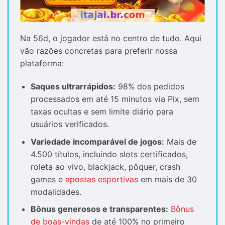
Na 56d, o jogador está no centro de tudo. Aqui
vão razões concretas para preferir nossa
plataforma:
Saques ultrarrápidos:
98% dos pedidos
processados em até 15 minutos via Pix, sem
taxas ocultas e sem limite diário para
usuários verificados.
Variedade incomparável de jogos:
Mais de
4.500 títulos, incluindo slots certificados,
roleta ao vivo, blackjack, pôquer, crash
games e
apostas esportivas
em mais de 30
modalidades.
Bônus generosos e transparentes:
Bônus
de boas-vindas
de até 100% no primeiro