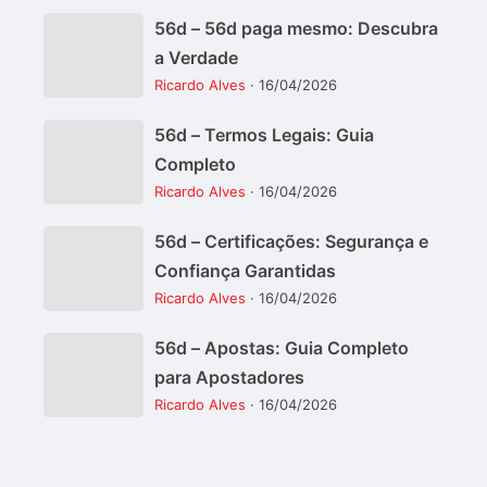
56d
56d – 56d paga mesmo: Descubra
–
a Verdade
56d
Ricardo Alves
·
16/04/2026
paga
mesmo:
56d
56d – Termos Legais: Guia
Descubra
–
Completo
a
Termos
Ricardo Alves
·
16/04/2026
Verdade
Legais:
Guia
56d
56d – Certificações: Segurança e
Completo
–
Confiança Garantidas
Certificações:
Ricardo Alves
·
16/04/2026
Segurança
e
56d
56d – Apostas: Guia Completo
Confiança
–
para Apostadores
Garantidas
Apostas:
Ricardo Alves
·
16/04/2026
Guia
Completo
56d
56d – Baixar: Guia Completo
para
–