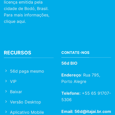
licença emitida pela
cidade de Bodó, Brasil.
Para mais informações,
clique aqui.
RECURSOS
CONTATE-NOS
56d BIO
56d paga mesmo
Endereço
: Rua 795,
VIP
Porto Alegre
Baixar
Telefone:
+55 65 91707-
5306
Versão Desktop
Email:
56d@itajai.br.com
Aplicativo Mobile