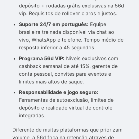
depósito + rodadas grátis exclusivas na 56d
vip. Requisitos de rollover claros e justos.
Suporte 24/7 em português:
Equipe
brasileira treinada disponível via chat ao
vivo, WhatsApp e telefone. Tempo médio de
resposta inferior a 45 segundos.
Programa 56d VIP:
Níveis exclusivos com
cashback semanal de até 15%, gerente de
conta pessoal, convites para eventos e
limites mais altos de saque.
Responsabilidade e jogo seguro:
Ferramentas de autoexclusão, limites de
depósito e realidade virtual de controle
integradas.
Diferente de muitas plataformas que priorizam
volume, a 56d foca na retenção através de