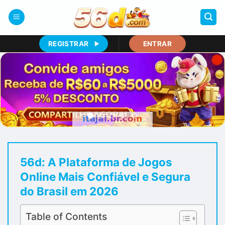
Skip
to
content
REGISTRAR
ENTRAR
56d: A Plataforma de Jogos
Online Mais Confiável e Segura
do Brasil em 2026
Table of Contents