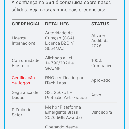
A confiança na 56d é construída sobre bases
sólidas. Veja nossas principais credenciais:
CREDENCIAL
DETALHES
STATUS
Autoridade de
Ativa e
Licença
Curaçao (CGA) –
Auditada
Internacional
Licença B2C nº
2026
3654/JAZ
Alinhada à Lei
Conformidade
100%
14.790/2026 e
Brasileira
Compatível
SPA/MF
Certificação
RNG certificado por
Aprovado
de Jogos
iTech Labs
Segurança de
SSL 256-bit +
Ativo
Dados
Proteção Anti-Fraude
Melhor Plataforma
Prêmio do
Emergente Brasil
Vencedora
Setor
2026 (iGB Awards)
Operando desde