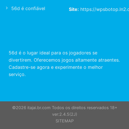
56d é confiável
Site:
https://wpsbotop.ln2.
56d é o lugar ideal para os jogadores se
divertirem. Oferecemos jogos altamente atraentes.
Cadastre-se agora e experimente o melhor
serviço.
©2026 itajai.br.com Todos os direitos reservados 18+
ver:2.4.5(2J)
SITEMAP