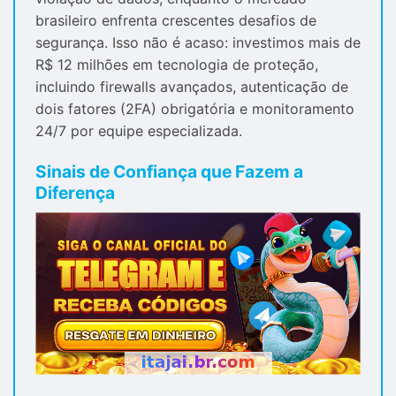
brasileiro enfrenta crescentes desafios de
segurança. Isso não é acaso: investimos mais de
R$ 12 milhões em tecnologia de proteção,
incluindo firewalls avançados, autenticação de
dois fatores (2FA) obrigatória e monitoramento
24/7 por equipe especializada.
Sinais de Confiança que Fazem a
Diferença