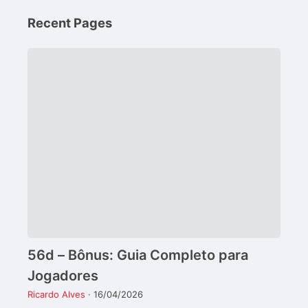
Recent Pages
56d
–
Bônus:
Guia
Completo
para
Jogadores
56d – Bônus: Guia Completo para
Jogadores
Ricardo Alves
·
16/04/2026