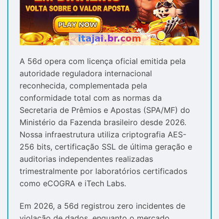
A 56d opera com licença oficial emitida pela
autoridade reguladora internacional
reconhecida, complementada pela
conformidade total com as normas da
Secretaria de Prêmios e Apostas (SPA/MF) do
Ministério da Fazenda brasileiro desde 2026.
Nossa infraestrutura utiliza criptografia AES-
256 bits, certificação SSL de última geração e
auditorias independentes realizadas
trimestralmente por laboratórios certificados
como eCOGRA e iTech Labs.
Em 2026, a 56d registrou zero incidentes de
violação de dados, enquanto o mercado