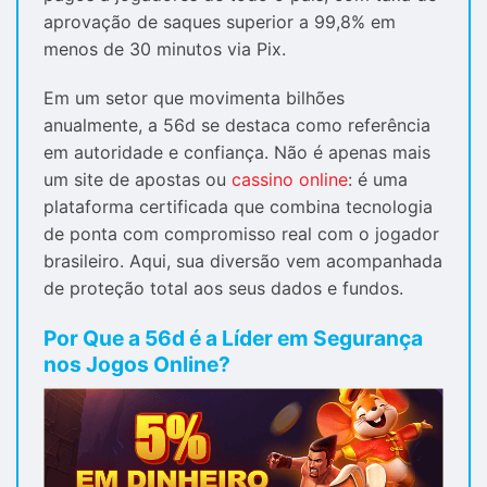
aprovação de saques superior a 99,8% em
menos de 30 minutos via Pix.
Em um setor que movimenta bilhões
anualmente, a 56d se destaca como referência
em autoridade e confiança. Não é apenas mais
um site de apostas ou
cassino online
: é uma
plataforma certificada que combina tecnologia
de ponta com compromisso real com o jogador
brasileiro. Aqui, sua diversão vem acompanhada
de proteção total aos seus dados e fundos.
Por Que a 56d é a Líder em Segurança
nos Jogos Online?