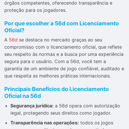
órgãos competentes, oferecendo transparência e
proteção para os jogadores.
Por que escolher a 56d com Licenciamento
Oficial?
A
56d
se destaca no mercado graças ao seu
compromisso com o licenciamento oficial, que reflete
seu respeito às normas e a busca por uma experiência
segura para o usuário. Com a 56d, você tem a
garantia de um ambiente de jogo confiável, auditado e
que respeita as melhores práticas internacionais.
Principais Benefícios do Licenciamento
Oficial na 56d
Segurança jurídica:
a 56d opera com autorização
legal, protegendo seus direitos como jogador.
Transparência nas operações:
todos os jogos