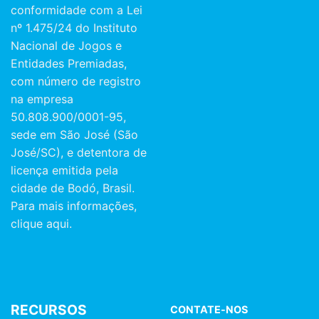
conformidade com a Lei
nº 1.475/24 do Instituto
Nacional de Jogos e
Entidades Premiadas,
com número de registro
na empresa
50.808.900/0001-95,
sede em São José (São
José/SC), e detentora de
licença emitida pela
cidade de Bodó, Brasil.
Para mais informações,
clique aqui.
RECURSOS
CONTATE-NOS