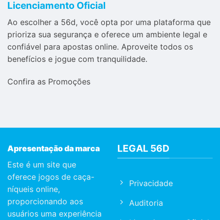
Licenciamento Oficial
Ao escolher a 56d, você opta por uma plataforma que
prioriza sua segurança e oferece um ambiente legal e
confiável para apostas online. Aproveite todos os
benefícios e jogue com tranquilidade.
Confira as Promoções
LEGAL 56D
Apresentação da marca
Este é um site que
oferece jogos de caça-
Privacidade
níqueis online,
proporcionando aos
Auditoria
usuários uma experiência