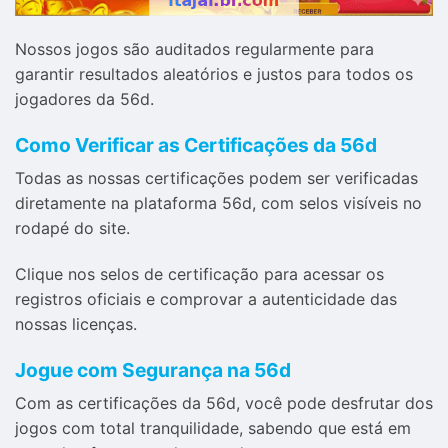
Nossos jogos são auditados regularmente para
garantir resultados aleatórios e justos para todos os
jogadores da 56d.
Como Verificar as Certificações da 56d
Todas as nossas certificações podem ser verificadas
diretamente na plataforma 56d, com selos visíveis no
rodapé do site.
Clique nos selos de certificação para acessar os
registros oficiais e comprovar a autenticidade das
nossas licenças.
Jogue com Segurança na 56d
Com as certificações da 56d, você pode desfrutar dos
jogos com total tranquilidade, sabendo que está em