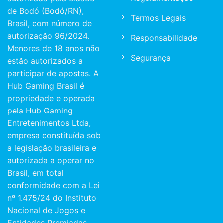
de Bodó (Bodó/RN),
Termos Legais
Brasil, com número de
autorização 96/2024.
Responsabilidade
Menores de 18 anos não
Segurança
estão autorizados a
participar de apostas. A
Hub Gaming Brasil é
propriedade e operada
pela Hub Gaming
Entretenimentos Ltda,
empresa constituída sob
a legislação brasileira e
autorizada a operar no
Brasil, em total
conformidade com a Lei
nº 1.475/24 do Instituto
Nacional de Jogos e
Entidades Premiadas,