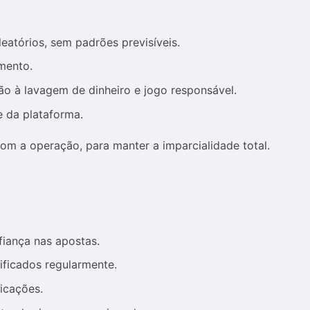
atórios, sem padrões previsíveis.
mento.
ão à lavagem de dinheiro e jogo responsável.
 da plataforma.
com a operação, para manter a imparcialidade total.
iança nas apostas.
ficados regularmente.
icações.