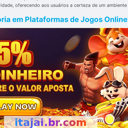
ridade, oferecendo aos usuários a certeza de um ambiente 
oria em Plataformas de Jogos Online