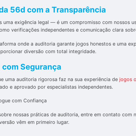
a 56d com a Transparência
as uma exigência legal — é um compromisso com nossos usu
omo verificações independentes e comunicação clara sobr
forma onde a auditoria garante jogos honestos e uma expe
orcionar diversão com total integridade.
 com Segurança
e uma auditoria rigorosa faz na sua experiência de
jogos o
cado e aprovado por especialistas independentes.
Jogue com Confiança
obre nossas práticas de auditoria, entre em contato com n
versão vêm em primeiro lugar.