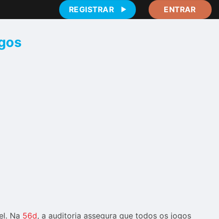
REGISTRAR
ENTRAR
ogos
el. Na
56d
, a auditoria assegura que todos os jogos