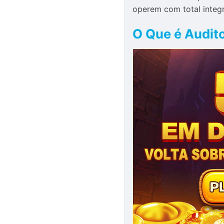
operem com total integ
O Que é Audit