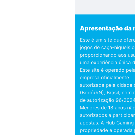
Apresentação da 
Este é um site que ofer
jogos de caça-níqueis on
proporcionando aos usu
uma experiência única d
Este site é operado pel
empresa oficialmente
autorizada pela cidade
(Bodó/RN), Brasil, com
de autorização 96/2024
Menores de 18 anos não
autorizados a participa
apostas. A Hub Gaming 
propriedade e operada 