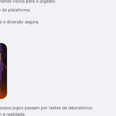
tando riscos para o jogador.
 da plataforma.
e e diversão segura.
ossos jogos passam por testes de laboratórios
 a realidade.